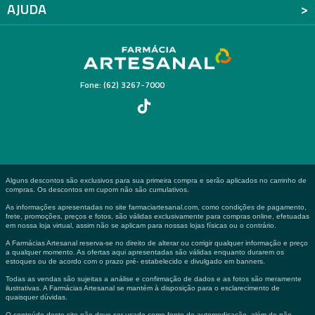
AJUDA
Fone: (62) 3267-7000
Alguns descontos são exclusivos para sua primeira compra e serão aplicados no carrinho de
compras. Os descontos em cupom não são cumulativos.
As informações apresentadas no site farmaciartesanal.com, como condições de pagamento,
frete, promoções, preços e fotos, são válidas exclusivamente para compras online, efetuadas
em nossa loja virtual, assim não se aplicam para nossas lojas físicas ou o contrário.
A Farmácias Artesanal reserva-se no direito de alterar ou corrigir qualquer informação e preço
a qualquer momento. As ofertas aqui apresentadas são válidas enquanto durarem os
estoques ou de acordo com o prazo pré- estabelecido e divulgado em banners.
Todas as vendas são sujeitas a análise e confirmação de dados e as fotos são meramente
ilustrativas. A Farmácias Artesanal se mantém à disposição para o esclarecimento de
quaisquer dúvidas.
O conteúdo deste site não deve ser usado como fonte de automedicação, além de não