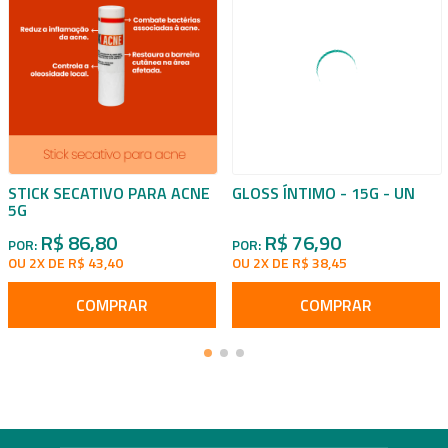
STICK SECATIVO PARA ACNE
GLOSS ÍNTIMO - 15G - UN
5G
R$ 86,80
R$ 76,90
POR:
POR:
OU 2X DE R$ 43,40
OU 2X DE R$ 38,45
COMPRAR
COMPRAR