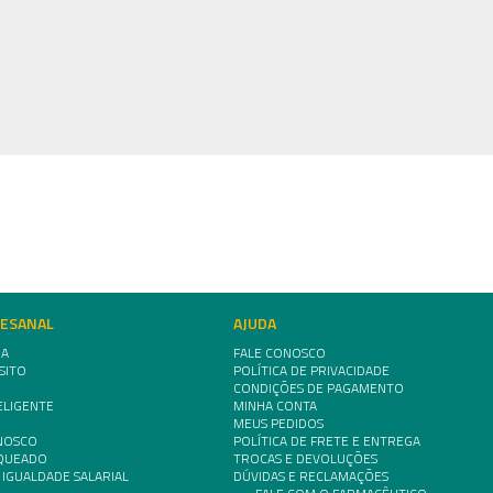
TESANAL
AJUDA
IA
FALE CONOSCO
SITO
POLÍTICA DE PRIVACIDADE
CONDIÇÕES DE PAGAMENTO
ELIGENTE
MINHA CONTA
MEUS PEDIDOS
NOSCO
POLÍTICA DE FRETE E ENTREGA
NQUEADO
TROCAS E DEVOLUÇÕES
 IGUALDADE SALARIAL
DÚVIDAS E RECLAMAÇÕES