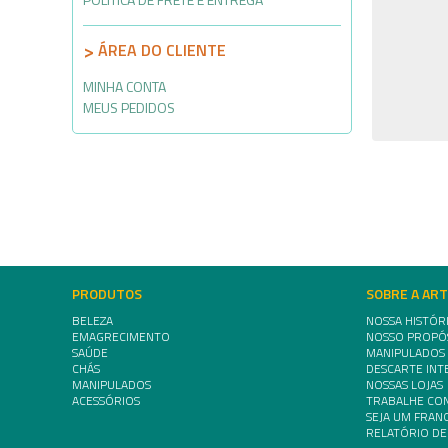
ÁREA DO CLIENTE
MINHA CONTA
MEUS PEDIDOS
PRODUTOS
SOBRE A AR
BELEZA
NOSSA HISTÓR
EMAGRECIMENTO
NOSSO PROPÓ
SAÚDE
MANIPULADOS
CHÁS
DESCARTE INT
MANIPULADOS
NOSSAS LOJAS
ACESSÓRIOS
TRABALHE CO
SEJA UM FRA
RELATÓRIO DE