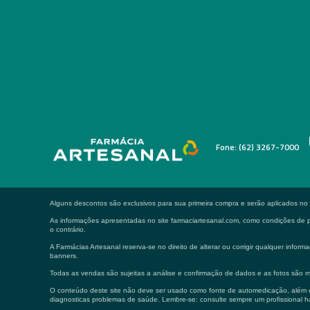
Fone: (62) 3267-7000
Alguns descontos são exclusivos para sua primeira compra e serão aplicados n
As informações apresentadas no site farmaciartesanal.com, como condições de pa
o contrário.
A Farmácias Artesanal reserva-se no direito de alterar ou corrigir qualquer in
banners.
Todas as vendas são sujeitas a análise e confirmação de dados e as fotos são m
O conteúdo deste site não deve ser usado como fonte de automedicação, além de
diagnosticas problemas de saúde. Lembre-se: consulte sempre um profissional ha