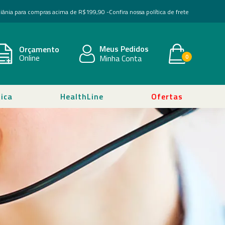
Goiânia para compras acima de R$199,90 -
Confira nossa política de frete
Meus Pedidos
Orçamento
Online
Minha Conta
0
ica
HealthLine
Ofertas