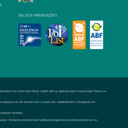
A
SELOS E PREMIAÇÕES
tuadas em nossa loja virtual, assim não se aplicam para nossas lojas físicas ou
 os estoques ou de acordo com o prazo pré- estabelecido e divulgado em
uaisquer dúvidas.
saúde. Somente profissionais habilitados legalmente podem prescrever ou