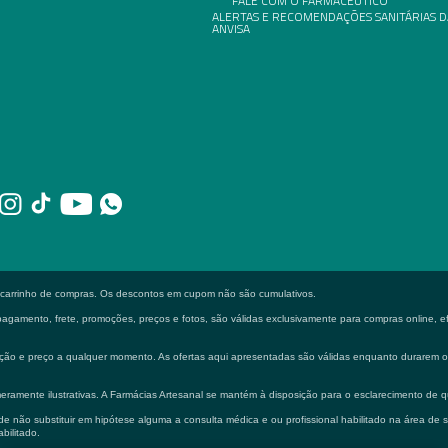
FALE COM O FARMACÊUTICO
ALERTAS E RECOMENDAÇÕES SANITÁRIAS D
ANVISA
o carrinho de compras. Os descontos em cupom não são cumulativos.
gamento, frete, promoções, preços e fotos, são válidas exclusivamente para compras online, efe
formação e preço a qualquer momento. As ofertas aqui apresentadas são válidas enquanto durarem
eramente ilustrativas. A Farmácias Artesanal se mantém à disposição para o esclarecimento de q
 não substituir em hipótese alguma a consulta médica e ou profissional habilitado na área de 
bilitado.