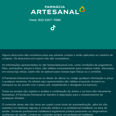
Fone: (62) 3267-7000
Alguns descontos são exclusivos para sua primeira compra e serão aplicados no carrinho de
compras. Os descontos em cupom não são cumulativos.
As informações apresentadas no site farmaciartesanal.com, como condições de pagamento,
frete, promoções, preços e fotos, são válidas exclusivamente para compras online, efetuadas
em nossa loja virtual, assim não se aplicam para nossas lojas físicas ou o contrário.
A Farmácias Artesanal reserva-se no direito de alterar ou corrigir qualquer informação e preço
a qualquer momento. As ofertas aqui apresentadas são válidas enquanto durarem os
estoques ou de acordo com o prazo pré- estabelecido e divulgado em banners.
Todas as vendas são sujeitas a análise e confirmação de dados e as fotos são meramente
ilustrativas. A Farmácias Artesanal se mantém à disposição para o esclarecimento de
quaisquer dúvidas.
O conteúdo deste site não deve ser usado como fonte de automedicação, além de não
substituir em hipótese alguma a consulta médica e ou profissional habilitado na área de
saúde. Somente profissionais habilitados legalmente podem prescrever ou diagnosticas
problemas de saúde. Lembre-se: consulte sempre um profissional habilitado.