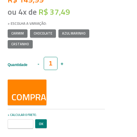
ou
4
x
de
R$ 37,49
VARIAÇÃO
CARMIM
CHOCOLATE
AZUL MARINHO
CASTANHO
Quantidade
COMPRAR
CALCULAR O FRETE