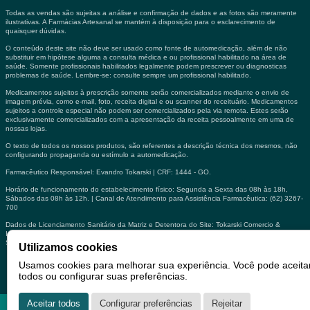
Todas as vendas são sujeitas a análise e confirmação de dados e as fotos são meramente
ilustrativas. A Farmácias Artesanal se mantém à disposição para o esclarecimento de
quaisquer dúvidas.
O conteúdo deste site não deve ser usado como fonte de automedicação, além de não
substituir em hipótese alguma a consulta médica e ou profissional habilitado na área de
saúde. Somente profissionais habilitados legalmente podem prescrever ou diagnosticas
problemas de saúde. Lembre-se: consulte sempre um profissional habilitado.
Medicamentos sujeitos à prescrição somente serão comercializados mediante o envio de
imagem prévia, como e-mail, foto, receita digital e ou scanner do receituário. Medicamentos
sujeitos a controle especial não podem ser comercializados pela via remota. Estes serão
exclusivamente comercializados com a apresentação da receita pessoalmente em uma de
nossas lojas.
O texto de todos os nossos produtos, são referentes a descrição técnica dos mesmos, não
configurando propaganda ou estímulo a automedicação.
Farmacêutico Responsável: Evandro Tokarski | CRF: 1444 - GO.
Horário de funcionamento do estabelecimento físico: Segunda a Sexta das 08h às 18h,
Sábados das 08h às 12h. | Canal de Atendimento para Assistência Farmacêutica: (62) 3267-
700
Dados de Licenciamento Sanitário da Matriz e Detentora do Site: Tokarski Comercio &
Industria LTDA | CNPJ: 02.907.061/0001-62 | Av. A, nº 550, St. Oeste - Goiânia/GO | Alvará
Sanitário: 391211 | AE: 1.33326.7 | AFE: 042599.3.
Utilizamos cookies
Por:
Usamos cookies para melhorar sua experiência. Você pode aceita
todos ou configurar suas preferências.
Aceitar todos
Configurar preferências
Rejeitar