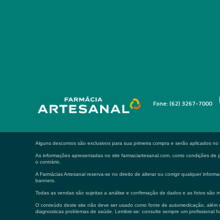
Fone: (62) 3267-7000
Alguns descontos são exclusivos para sua primeira compra e serão aplicados n
As informações apresentadas no site farmaciartesanal.com, como condições de pa
o contrário.
A Farmácias Artesanal reserva-se no direito de alterar ou corrigir qualquer in
banners.
Todas as vendas são sujeitas a análise e confirmação de dados e as fotos são m
O conteúdo deste site não deve ser usado como fonte de automedicação, além de
diagnosticas problemas de saúde. Lembre-se: consulte sempre um profissional ha