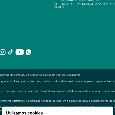
ALERTAS E RECOMENDAÇÕES SANITÁRIAS D
ANVISA
o carrinho de compras. Os descontos em cupom não são cumulativos.
gamento, frete, promoções, preços e fotos, são válidas exclusivamente para compras online, efe
formação e preço a qualquer momento. As ofertas aqui apresentadas são válidas enquanto durarem
eramente ilustrativas. A Farmácias Artesanal se mantém à disposição para o esclarecimento de q
 não substituir em hipótese alguma a consulta médica e ou profissional habilitado na área de 
bilitado.
Utilizamos cookies