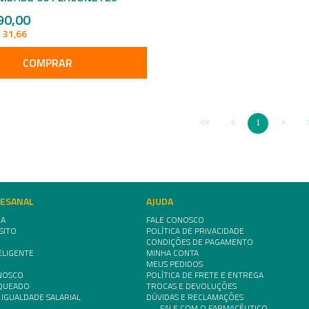
90,00
 31,66
COMPRAR
1
TESANAL
AJUDA
IA
FALE CONOSCO
SITO
POLÍTICA DE PRIVACIDADE
CONDIÇÕES DE PAGAMENTO
ELIGENTE
MINHA CONTA
MEUS PEDIDOS
NOSCO
POLÍTICA DE FRETE E ENTREGA
NQUEADO
TROCAS E DEVOLUÇÕES
 IGUALDADE SALARIAL
DÚVIDAS E RECLAMAÇÕES
FALE COM O FARMACÊUTICO