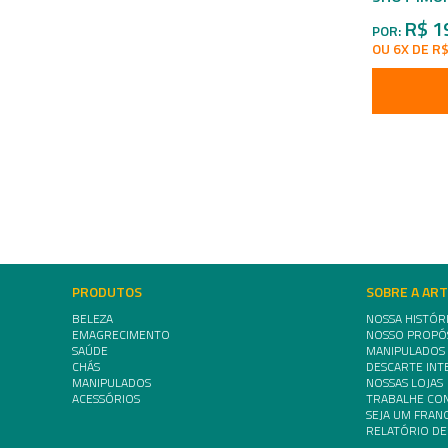
R$ 1
POR:
OU 6X DE R$
PRODUTOS
SOBRE A AR
BELEZA
NOSSA HISTÓR
EMAGRECIMENTO
NOSSO PROPÓ
SAÚDE
MANIPULADOS
CHÁS
DESCARTE INT
MANIPULADOS
NOSSAS LOJAS
ACESSÓRIOS
TRABALHE CO
SEJA UM FRA
RELATÓRIO DE