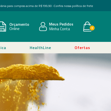
Goiânia para compras acima de R$199,90 -
Confira nossa política de frete
Meus Pedidos
Orçamento
Online
Minha Conta
0
ica
HealthLine
Ofertas