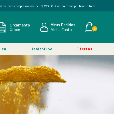
Goiânia para compras acima de R$199,90 -
Confira nossa política de frete
Meus Pedidos
Orçamento
Online
Minha Conta
0
ica
HealthLine
Ofertas