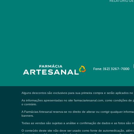
RELATÓRIO DE
Fone: (62) 3267-7000
Alguns descontos são exclusivos para sua primeira compra e serão aplicados n
As informações apresentadas no site farmaciartesanal.com, como condições de pa
o contrário.
A Farmácias Artesanal reserva-se no direito de alterar ou corrigir qualquer in
banners.
Todas as vendas são sujeitas a análise e confirmação de dados e as fotos são m
O conteúdo deste site não deve ser usado como fonte de automedicação, além de