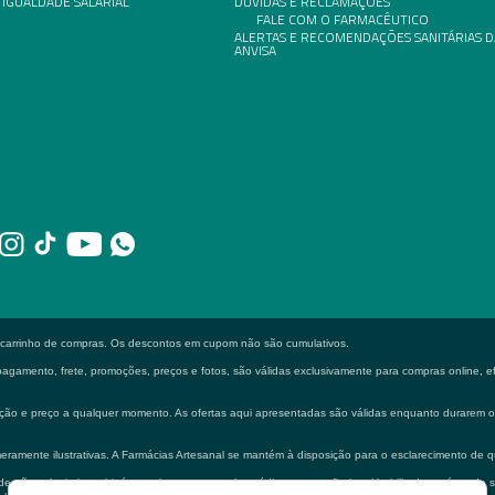
 IGUALDADE SALARIAL
DÚVIDAS E RECLAMAÇÕES
FALE COM O FARMACÊUTICO
ALERTAS E RECOMENDAÇÕES SANITÁRIAS D
ANVISA
o carrinho de compras. Os descontos em cupom não são cumulativos.
gamento, frete, promoções, preços e fotos, são válidas exclusivamente para compras online, efe
formação e preço a qualquer momento. As ofertas aqui apresentadas são válidas enquanto durarem
eramente ilustrativas. A Farmácias Artesanal se mantém à disposição para o esclarecimento de q
 não substituir em hipótese alguma a consulta médica e ou profissional habilitado na área de 