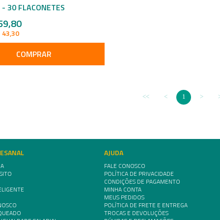
 - 30 FLACONETES
59,80
 43,30
COMPRAR
1
TESANAL
AJUDA
IA
FALE CONOSCO
SITO
POLÍTICA DE PRIVACIDADE
CONDIÇÕES DE PAGAMENTO
ELIGENTE
MINHA CONTA
MEUS PEDIDOS
NOSCO
POLÍTICA DE FRETE E ENTREGA
NQUEADO
TROCAS E DEVOLUÇÕES