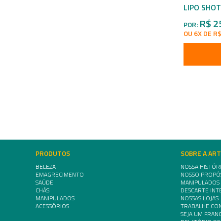
LIPO SHOT
R$ 2
POR:
OU 6X DE R$
PRODUTOS
SOBRE A AR
BELEZA
NOSSA HISTÓR
EMAGRECIMENTO
NOSSO PROPÓ
SAÚDE
MANIPULADOS
CHÁS
DESCARTE INT
MANIPULADOS
NOSSAS LOJAS
ACESSÓRIOS
TRABALHE CO
SEJA UM FRA