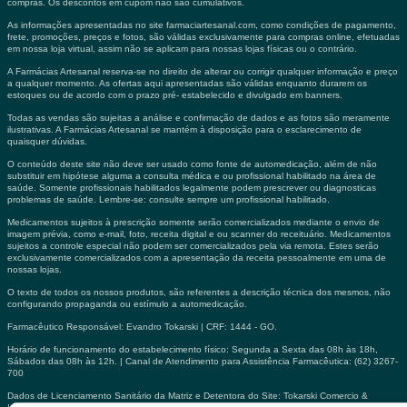
compras. Os descontos em cupom não são cumulativos.
As informações apresentadas no site farmaciartesanal.com, como condições de pagamento,
frete, promoções, preços e fotos, são válidas exclusivamente para compras online, efetuadas
em nossa loja virtual, assim não se aplicam para nossas lojas físicas ou o contrário.
A Farmácias Artesanal reserva-se no direito de alterar ou corrigir qualquer informação e preço
a qualquer momento. As ofertas aqui apresentadas são válidas enquanto durarem os
estoques ou de acordo com o prazo pré- estabelecido e divulgado em banners.
Todas as vendas são sujeitas a análise e confirmação de dados e as fotos são meramente
ilustrativas. A Farmácias Artesanal se mantém à disposição para o esclarecimento de
quaisquer dúvidas.
O conteúdo deste site não deve ser usado como fonte de automedicação, além de não
substituir em hipótese alguma a consulta médica e ou profissional habilitado na área de
saúde. Somente profissionais habilitados legalmente podem prescrever ou diagnosticas
problemas de saúde. Lembre-se: consulte sempre um profissional habilitado.
Medicamentos sujeitos à prescrição somente serão comercializados mediante o envio de
imagem prévia, como e-mail, foto, receita digital e ou scanner do receituário. Medicamentos
sujeitos a controle especial não podem ser comercializados pela via remota. Estes serão
exclusivamente comercializados com a apresentação da receita pessoalmente em uma de
nossas lojas.
O texto de todos os nossos produtos, são referentes a descrição técnica dos mesmos, não
configurando propaganda ou estímulo a automedicação.
Farmacêutico Responsável: Evandro Tokarski | CRF: 1444 - GO.
Horário de funcionamento do estabelecimento físico: Segunda a Sexta das 08h às 18h,
Sábados das 08h às 12h. | Canal de Atendimento para Assistência Farmacêutica: (62) 3267-
700
Dados de Licenciamento Sanitário da Matriz e Detentora do Site: Tokarski Comercio &