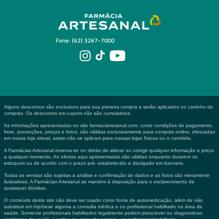
Fone: (62) 3267-7000
Alguns descontos são exclusivos para sua primeira compra e serão aplicados no carrinho de
compras. Os descontos em cupom não são cumulativos.
As informações apresentadas no site farmaciartesanal.com, como condições de pagamento,
frete, promoções, preços e fotos, são válidas exclusivamente para compras online, efetuadas
em nossa loja virtual, assim não se aplicam para nossas lojas físicas ou o contrário.
A Farmácias Artesanal reserva-se no direito de alterar ou corrigir qualquer informação e preço
a qualquer momento. As ofertas aqui apresentadas são válidas enquanto durarem os
estoques ou de acordo com o prazo pré- estabelecido e divulgado em banners.
Todas as vendas são sujeitas a análise e confirmação de dados e as fotos são meramente
ilustrativas. A Farmácias Artesanal se mantém à disposição para o esclarecimento de
quaisquer dúvidas.
O conteúdo deste site não deve ser usado como fonte de automedicação, além de não
substituir em hipótese alguma a consulta médica e ou profissional habilitado na área de
saúde. Somente profissionais habilitados legalmente podem prescrever ou diagnosticas