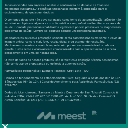
Todas as vendas são sujeitas a análise e confirmação de dados e as fotos são
meramente ilustrativas. A Farmácias Artesanal se mantém à disposição para o
esclarecimento de quaisquer dúvidas.
O conteúdo deste site não deve ser usado como fonte de automedicação, além de não
substituir em hipótese alguma a consulta médica e ou profissional habilitado na área de
saúde. Somente profissionais habilitados legalmente podem prescrever ou diagnosticas
problemas de saúde. Lembre-se: consulte sempre um profissional habilitado.
Medicamentos sujeitos à prescrição somente serão comercializados mediante o envio de
imagem prévia, como e-mail, foto, receita digital e ou scanner do receituário.
Medicamentos sujeitos a controle especial não podem ser comercializados pela via
remota. Estes serão exclusivamente comercializados com a apresentação da receita
pessoalmente em uma de nossas lojas.
O texto de todos os nossos produtos, são referentes a descrição técnica dos mesmos,
não configurando propaganda ou estímulo a automedicação.
Farmacêutico Responsável: Evandro Tokarski | CRF: 1444 - GO.
Horário de funcionamento do estabelecimento físico: Segunda a Sexta das 08h às 18h,
Sábados das 08h às 12h. | Canal de Atendimento para Assistência Farmacêutica: (62)
3267-700
Dados de Licenciamento Sanitário da Matriz e Detentora do Site: Tokarski Comercio &
Industria LTDA | CNPJ: 02.907.061/0001-62 | Av. A, nº 550, St. Oeste - Goiânia/GO |
Alvará Sanitário: 391211 | AE: 1.33326.7 | AFE: 042599.3.
Por: