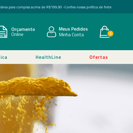
Goiânia para compras acima de R$199,90 -
Confira nossa política de frete
Meus Pedidos
Orçamento
Online
Minha Conta
0
ica
HealthLine
Ofertas