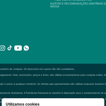
ALERTAS E RECOMENDAÇÕES SANITÁRIAS D
ANVISA
o carrinho de compras. Os descontos em cupom não são cumulativos.
gamento, frete, promoções, preços e fotos, são válidas exclusivamente para compras online, efe
formação e preço a qualquer momento. As ofertas aqui apresentadas são válidas enquanto durarem
eramente ilustrativas. A Farmácias Artesanal se mantém à disposição para o esclarecimento de q
 não substituir em hipótese alguma a consulta médica e ou profissional habilitado na área de 
bilitado.
Utilizamos cookies