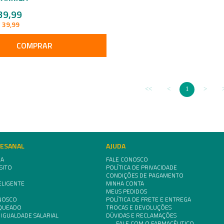
39,99
 39,99
COMPRAR
1
TESANAL
AJUDA
IA
FALE CONOSCO
SITO
POLÍTICA DE PRIVACIDADE
CONDIÇÕES DE PAGAMENTO
ELIGENTE
MINHA CONTA
MEUS PEDIDOS
NOSCO
POLÍTICA DE FRETE E ENTREGA
NQUEADO
TROCAS E DEVOLUÇÕES
 IGUALDADE SALARIAL
DÚVIDAS E RECLAMAÇÕES
FALE COM O FARMACÊUTICO