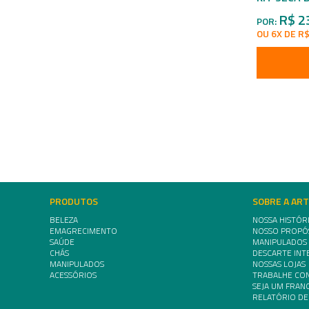
R$ 2
POR:
OU 6X DE R$
PRODUTOS
SOBRE A AR
BELEZA
NOSSA HISTÓR
EMAGRECIMENTO
NOSSO PROPÓ
SAÚDE
MANIPULADOS
CHÁS
DESCARTE INT
MANIPULADOS
NOSSAS LOJAS
ACESSÓRIOS
TRABALHE CO
SEJA UM FRA
RELATÓRIO DE