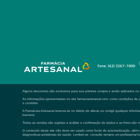
Fone: (62) 3267-7000
Alguns descontos são exclusivos para sua primeira compra e serão aplicados n
As informações apresentadas no site farmaciartesanal.com, como condições de pa
o contrário.
A Farmácias Artesanal reserva-se no direito de alterar ou corrigir qualquer in
banners.
Todas as vendas são sujeitas a análise e confirmação de dados e as fotos são m
O conteúdo deste site não deve ser usado como fonte de automedicação, além de
diagnosticas problemas de saúde. Lembre-se: consulte sempre um profissional ha