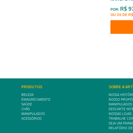
R$ 9
POR:
OU 3X DE R$
PRODUTOS
SOBRE A AR
BELEZA
NOSSA HISTÓR
EMAGRECIMENTO
NOSSO PROPÓ
SAÚDE
MANIPULADOS
CHÁS
DESCARTE INT
MANIPULADOS
NOSSAS LOJAS
ACESSÓRIOS
TRABALHE CO
SEJA UM FRA
RELATÓRIO DE