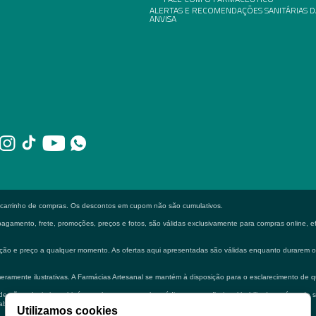
ALERTAS E RECOMENDAÇÕES SANITÁRIAS D
ANVISA
o carrinho de compras. Os descontos em cupom não são cumulativos.
gamento, frete, promoções, preços e fotos, são válidas exclusivamente para compras online, efe
formação e preço a qualquer momento. As ofertas aqui apresentadas são válidas enquanto durarem
eramente ilustrativas. A Farmácias Artesanal se mantém à disposição para o esclarecimento de q
 não substituir em hipótese alguma a consulta médica e ou profissional habilitado na área de 
bilitado.
Utilizamos cookies