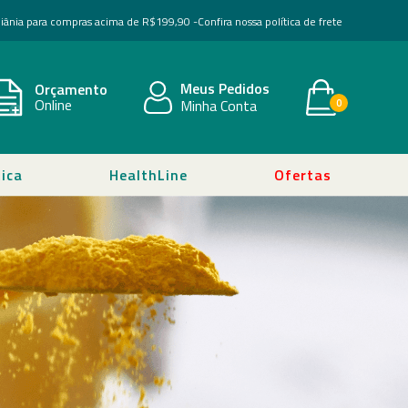
Goiânia para compras acima de R$199,90 -
Confira nossa política de frete
Meus Pedidos
Orçamento
Online
Minha Conta
0
ica
HealthLine
Ofertas