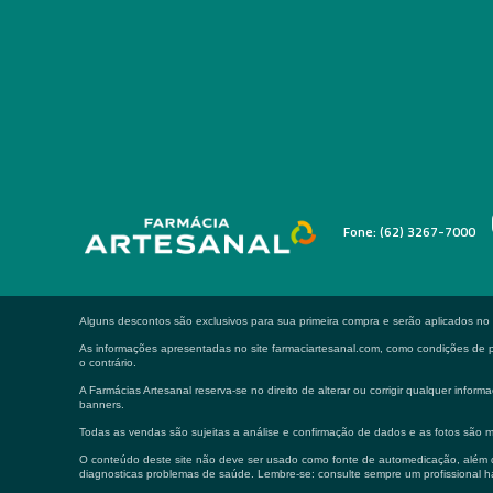
Fone: (62) 3267-7000
Alguns descontos são exclusivos para sua primeira compra e serão aplicados n
As informações apresentadas no site farmaciartesanal.com, como condições de pa
o contrário.
A Farmácias Artesanal reserva-se no direito de alterar ou corrigir qualquer in
banners.
Todas as vendas são sujeitas a análise e confirmação de dados e as fotos são m
O conteúdo deste site não deve ser usado como fonte de automedicação, além de
diagnosticas problemas de saúde. Lembre-se: consulte sempre um profissional ha