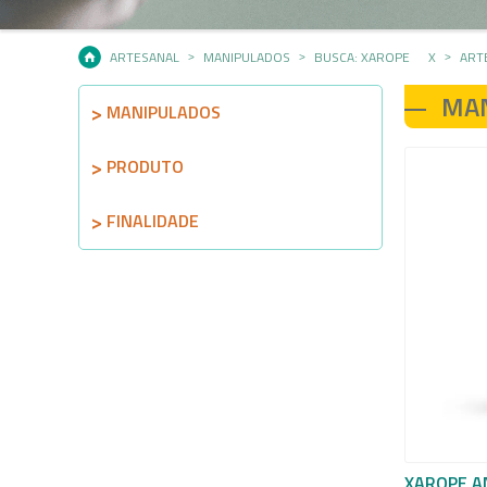
ARTESANAL
MANIPULADOS
BUSCA: XAROPE
X
ART
MA
MANIPULADOS
PRODUTO
FINALIDADE
XAROPE AN