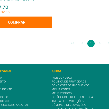
7,70
 32,56
COMPRAR
1
TESANAL
AJUDA
IA
FALE CONOSCO
SITO
POLÍTICA DE PRIVACIDADE
CONDIÇÕES DE PAGAMENTO
ELIGENTE
MINHA CONTA
MEUS PEDIDOS
NOSCO
POLÍTICA DE FRETE E ENTREGA
NQUEADO
TROCAS E DEVOLUÇÕES
 IGUALDADE SALARIAL
DÚVIDAS E RECLAMAÇÕES
FALE COM O FARMACÊUTICO