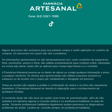
Fone: (62) 3267-7000
Alguns descontos são exclusivos para sua primeira compra e serão aplicados no carrinho de
compras. Os descontos em cupom não são cumulativos.
As informações apresentadas no site farmaciartesanal.com, como condições de pagamento,
frete, promoções, preços e fotos, são válidas exclusivamente para compras online, efetuadas
em nossa loja virtual, assim não se aplicam para nossas lojas físicas ou o contrário.
A Farmácias Artesanal reserva-se no direito de alterar ou corrigir qualquer informação e preço
a qualquer momento. As ofertas aqui apresentadas são válidas enquanto durarem os
estoques ou de acordo com o prazo pré- estabelecido e divulgado em banners.
Todas as vendas são sujeitas a análise e confirmação de dados e as fotos são meramente
ilustrativas. A Farmácias Artesanal se mantém à disposição para o esclarecimento de
quaisquer dúvidas.
O conteúdo deste site não deve ser usado como fonte de automedicação, além de não
substituir em hipótese alguma a consulta médica e ou profissional habilitado na área de
saúde. Somente profissionais habilitados legalmente podem prescrever ou diagnosticas
problemas de saúde. Lembre-se: consulte sempre um profissional habilitado.