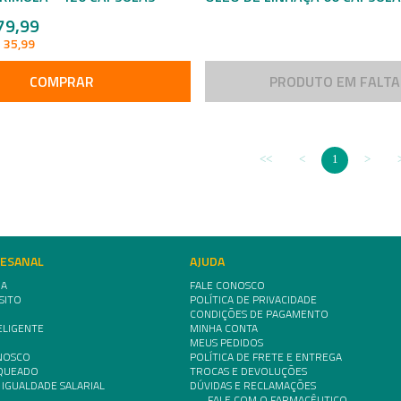
79,99
 35,99
COMPRAR
PRODUTO EM FALTA
1
TESANAL
AJUDA
IA
FALE CONOSCO
SITO
POLÍTICA DE PRIVACIDADE
CONDIÇÕES DE PAGAMENTO
ELIGENTE
MINHA CONTA
MEUS PEDIDOS
NOSCO
POLÍTICA DE FRETE E ENTREGA
NQUEADO
TROCAS E DEVOLUÇÕES
 IGUALDADE SALARIAL
DÚVIDAS E RECLAMAÇÕES
FALE COM O FARMACÊUTICO