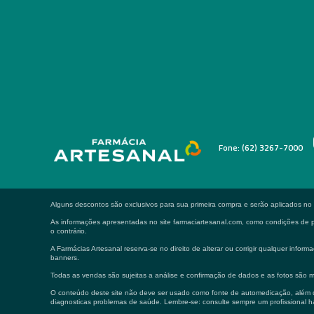
Fone: (62) 3267-7000
Alguns descontos são exclusivos para sua primeira compra e serão aplicados n
As informações apresentadas no site farmaciartesanal.com, como condições de pa
o contrário.
A Farmácias Artesanal reserva-se no direito de alterar ou corrigir qualquer in
banners.
Todas as vendas são sujeitas a análise e confirmação de dados e as fotos são m
O conteúdo deste site não deve ser usado como fonte de automedicação, além de
diagnosticas problemas de saúde. Lembre-se: consulte sempre um profissional ha