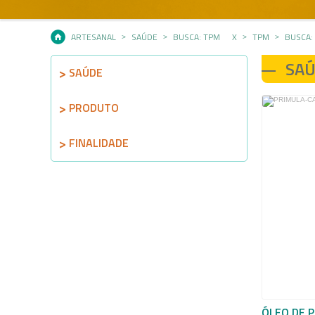
ARTESANAL
SAÚDE
BUSCA: TPM
X
TPM
BUSCA:
SA
SAÚDE
PRODUTO
FINALIDADE
ÓLEO DE P