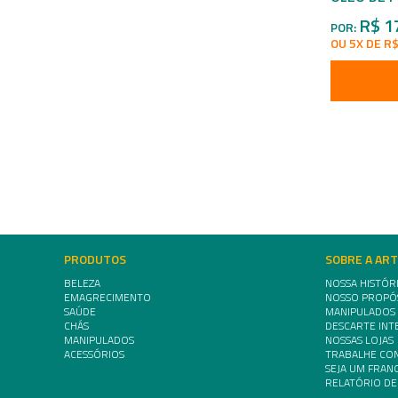
R$ 1
POR:
OU 5X DE R$
PRODUTOS
SOBRE A AR
BELEZA
NOSSA HISTÓR
EMAGRECIMENTO
NOSSO PROPÓ
SAÚDE
MANIPULADOS
CHÁS
DESCARTE INT
MANIPULADOS
NOSSAS LOJAS
ACESSÓRIOS
TRABALHE CO
SEJA UM FRA
RELATÓRIO DE