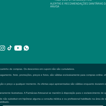
ALERTAS E RECOMENDAÇÕES SANITÁRIAS D
ANVISA
o carrinho de compras. Os descontos em cupom não são cumulativos.
gamento, frete, promoções, preços e fotos, são válidas exclusivamente para compras online, efe
formação e preço a qualquer momento. As ofertas aqui apresentadas são válidas enquanto durarem
eramente ilustrativas. A Farmácias Artesanal se mantém à disposição para o esclarecimento de q
 não substituir em hipótese alguma a consulta médica e ou profissional habilitado na área de 
bilitado.