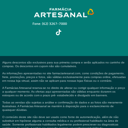
Fone: (62) 3267-7000
Alguns descontos são exclusivos para sua primeira compra e serão aplicados no carrinho de
compras. Os descontos em cupom não são cumulativos.
As informações apresentadas no site farmaciartesanal.com, como condições de pagamento,
frete, promoções, preços e fotos, são válidas exclusivamente para compras online, efetuadas
em nossa loja virtual, assim não se aplicam para nossas lojas físicas ou o contrário.
A Farmácias Artesanal reserva-se no direito de alterar ou corrigir qualquer informação e preço
a qualquer momento. As ofertas aqui apresentadas são válidas enquanto durarem os
estoques ou de acordo com o prazo pré- estabelecido e divulgado em banners.
Todas as vendas são sujeitas a análise e confirmação de dados e as fotos são meramente
ilustrativas. A Farmácias Artesanal se mantém à disposição para o esclarecimento de
quaisquer dúvidas.
O conteúdo deste site não deve ser usado como fonte de automedicação, além de não
substituir em hipótese alguma a consulta médica e ou profissional habilitado na área de
saúde. Somente profissionais habilitados legalmente podem prescrever ou diagnosticas