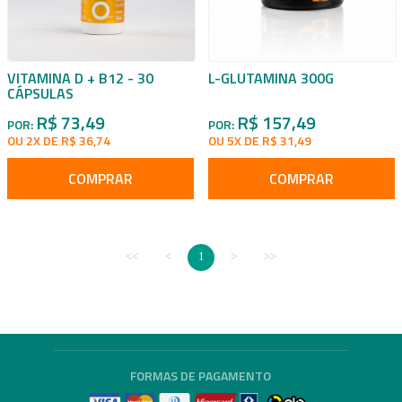
VITAMINA D + B12 - 30
L-GLUTAMINA 300G
CÁPSULAS
R$ 73,49
R$ 157,49
POR:
POR:
OU 2X DE R$ 36,74
OU 5X DE R$ 31,49
COMPRAR
COMPRAR
1
FORMAS DE PAGAMENTO