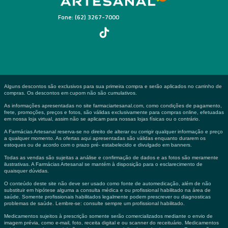
Fone: (62) 3267-7000
Alguns descontos são exclusivos para sua primeira compra e serão aplicados no carrinho de
compras. Os descontos em cupom não são cumulativos.
As informações apresentadas no site farmaciartesanal.com, como condições de pagamento,
frete, promoções, preços e fotos, são válidas exclusivamente para compras online, efetuadas
em nossa loja virtual, assim não se aplicam para nossas lojas físicas ou o contrário.
A Farmácias Artesanal reserva-se no direito de alterar ou corrigir qualquer informação e preço
a qualquer momento. As ofertas aqui apresentadas são válidas enquanto durarem os
estoques ou de acordo com o prazo pré- estabelecido e divulgado em banners.
Todas as vendas são sujeitas a análise e confirmação de dados e as fotos são meramente
ilustrativas. A Farmácias Artesanal se mantém à disposição para o esclarecimento de
quaisquer dúvidas.
O conteúdo deste site não deve ser usado como fonte de automedicação, além de não
substituir em hipótese alguma a consulta médica e ou profissional habilitado na área de
saúde. Somente profissionais habilitados legalmente podem prescrever ou diagnosticas
problemas de saúde. Lembre-se: consulte sempre um profissional habilitado.
Medicamentos sujeitos à prescrição somente serão comercializados mediante o envio de
imagem prévia, como e-mail, foto, receita digital e ou scanner do receituário. Medicamentos