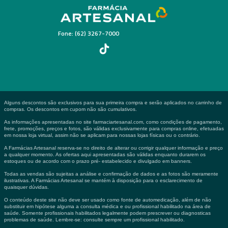
Fone: (62) 3267-7000
Alguns descontos são exclusivos para sua primeira compra e serão aplicados no carrinho de
compras. Os descontos em cupom não são cumulativos.
As informações apresentadas no site farmaciartesanal.com, como condições de pagamento,
frete, promoções, preços e fotos, são válidas exclusivamente para compras online, efetuadas
em nossa loja virtual, assim não se aplicam para nossas lojas físicas ou o contrário.
A Farmácias Artesanal reserva-se no direito de alterar ou corrigir qualquer informação e preço
a qualquer momento. As ofertas aqui apresentadas são válidas enquanto durarem os
estoques ou de acordo com o prazo pré- estabelecido e divulgado em banners.
Todas as vendas são sujeitas a análise e confirmação de dados e as fotos são meramente
ilustrativas. A Farmácias Artesanal se mantém à disposição para o esclarecimento de
quaisquer dúvidas.
O conteúdo deste site não deve ser usado como fonte de automedicação, além de não
substituir em hipótese alguma a consulta médica e ou profissional habilitado na área de
saúde. Somente profissionais habilitados legalmente podem prescrever ou diagnosticas
problemas de saúde. Lembre-se: consulte sempre um profissional habilitado.