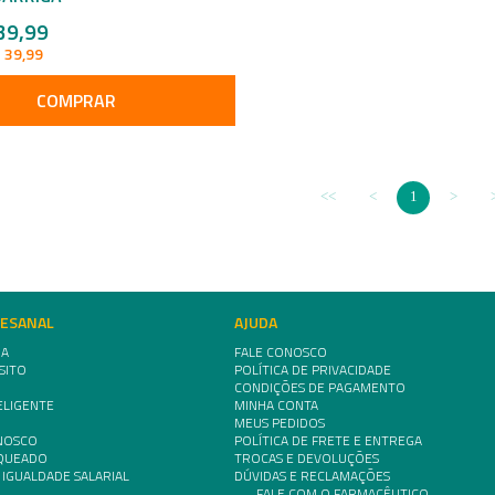
39,99
 39,99
COMPRAR
1
TESANAL
AJUDA
IA
FALE CONOSCO
SITO
POLÍTICA DE PRIVACIDADE
CONDIÇÕES DE PAGAMENTO
ELIGENTE
MINHA CONTA
MEUS PEDIDOS
NOSCO
POLÍTICA DE FRETE E ENTREGA
NQUEADO
TROCAS E DEVOLUÇÕES
 IGUALDADE SALARIAL
DÚVIDAS E RECLAMAÇÕES
FALE COM O FARMACÊUTICO