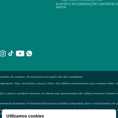
ALERTAS E RECOMENDAÇÕES SANITÁRIAS D
ANVISA
o carrinho de compras. Os descontos em cupom não são cumulativos.
gamento, frete, promoções, preços e fotos, são válidas exclusivamente para compras online, efe
formação e preço a qualquer momento. As ofertas aqui apresentadas são válidas enquanto durarem
eramente ilustrativas. A Farmácias Artesanal se mantém à disposição para o esclarecimento de q
 não substituir em hipótese alguma a consulta médica e ou profissional habilitado na área de 
bilitado.
Utilizamos cookies