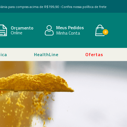
Goiânia para compras acima de R$199,90 -
Confira nossa política de frete
Meus Pedidos
Orçamento
Online
Minha Conta
0
ica
HealthLine
Ofertas