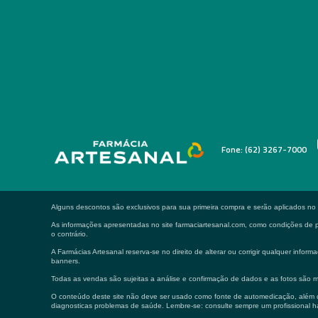
Fone: (62) 3267-7000
Alguns descontos são exclusivos para sua primeira compra e serão aplicados n
As informações apresentadas no site farmaciartesanal.com, como condições de pa
o contrário.
A Farmácias Artesanal reserva-se no direito de alterar ou corrigir qualquer in
banners.
Todas as vendas são sujeitas a análise e confirmação de dados e as fotos são m
O conteúdo deste site não deve ser usado como fonte de automedicação, além de
diagnosticas problemas de saúde. Lembre-se: consulte sempre um profissional ha