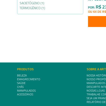
SACIETÓGENO (1)
R$ 2
POR:
TERMOGÊNICO (1)
OU 6X DE R$
PRODUTOS
SOBRE A AR
BELEZA
NOSSA HISTÓR
EMAGRECIMENTO
NOSSO PROPÓ
SAÚDE
MANIPULADOS
CHÁS
DESCARTE INT
MANIPULADOS
NOSSAS LOJAS
ACESSÓRIOS
TRABALHE CO
SEJA UM FRA
RELATÓRIO DE