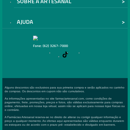
SOBRE A ARTESANAL
AJUDA
Fone: (62) 3267-7000
Alguns descontos são exclusivos para sua primeira compra e serão aplicados no carrinho
de compras. Os descontos em cupom não são cumulativos.
As informações apresentadas no site farmaciartesanal.com, como condições de
pagamento, frete, promoções, preços e fotos, são válidas exclusivamente para compras
online, efetuadas em nossa loja virtual, assim não se aplicam para nossas lojas físicas ou
o contrário.
A Farmácias Artesanal reserva-se no direito de alterar ou corrigir qualquer informação e
preço a qualquer momento. As ofertas aqui apresentadas são válidas enquanto durarem
os estoques ou de acordo com o prazo pré- estabelecido e divulgado em banners.