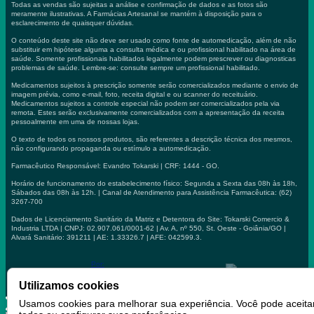
Todas as vendas são sujeitas a análise e confirmação de dados e as fotos são
meramente ilustrativas. A Farmácias Artesanal se mantém à disposição para o
esclarecimento de quaisquer dúvidas.
O conteúdo deste site não deve ser usado como fonte de automedicação, além de não
substituir em hipótese alguma a consulta médica e ou profissional habilitado na área de
saúde. Somente profissionais habilitados legalmente podem prescrever ou diagnosticas
problemas de saúde. Lembre-se: consulte sempre um profissional habilitado.
Medicamentos sujeitos à prescrição somente serão comercializados mediante o envio de
imagem prévia, como e-mail, foto, receita digital e ou scanner do receituário.
Medicamentos sujeitos a controle especial não podem ser comercializados pela via
remota. Estes serão exclusivamente comercializados com a apresentação da receita
pessoalmente em uma de nossas lojas.
O texto de todos os nossos produtos, são referentes a descrição técnica dos mesmos,
não configurando propaganda ou estímulo a automedicação.
Farmacêutico Responsável: Evandro Tokarski | CRF: 1444 - GO.
Horário de funcionamento do estabelecimento físico: Segunda a Sexta das 08h às 18h,
Sábados das 08h às 12h. | Canal de Atendimento para Assistência Farmacêutica: (62)
3267-700
Dados de Licenciamento Sanitário da Matriz e Detentora do Site: Tokarski Comercio &
Industria LTDA | CNPJ: 02.907.061/0001-62 | Av. A, nº 550, St. Oeste - Goiânia/GO |
Alvará Sanitário: 391211 | AE: 1.33326.7 | AFE: 042599.3.
Por:
Utilizamos cookies
Usamos cookies para melhorar sua experiência. Você pode aceita