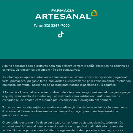
Fone: (62) 3267-7000
Alguns descontos são exclusivos para sua primeira compra e serão aplicados no carrinho de
compras. Os descontos em cupom não são cumulativos.
As informações apresentadas no site farmaciartesanal.com, como condições de pagamento,
frete, promoções, preços e fotos, são válidas exclusivamente para compras online, efetuadas
em nossa loja virtual, assim não se aplicam para nossas lojas físicas ou o contrário.
A Farmácias Artesanal reserva-se no direito de alterar ou corrigir qualquer informação e preço
a qualquer momento. As ofertas aqui apresentadas são válidas enquanto durarem os
estoques ou de acordo com o prazo pré- estabelecido e divulgado em banners.
Todas as vendas são sujeitas a análise e confirmação de dados e as fotos são meramente
ilustrativas. A Farmácias Artesanal se mantém à disposição para o esclarecimento de
quaisquer dúvidas.
O conteúdo deste site não deve ser usado como fonte de automedicação, além de não
substituir em hipótese alguma a consulta médica e ou profissional habilitado na área de
saúde. Somente profissionais habilitados legalmente podem prescrever ou diagnosticas