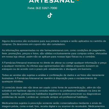
Fone: (62) 3267-7000
Alguns descontos são exclusivos para sua primeira compra e serão aplicados no carrinho de
compras. Os descontos em cupom não são cumulativos.
As informações apresentadas no site farmaciartesanal.com, como condições de pagamento,
frete, promoções, preços e fotos, são válidas exclusivamente para compras online, efetuadas
em nossa loja virtual, assim não se aplicam para nossas lojas físicas ou o contrário.
A Farmácias Artesanal reserva-se no direito de alterar ou corrigir qualquer informação e preço
a qualquer momento. As ofertas aqui apresentadas são válidas enquanto durarem os
estoques ou de acordo com o prazo pré- estabelecido e divulgado em banners.
Todas as vendas são sujeitas a análise e confirmação de dados e as fotos são meramente
ilustrativas. A Farmácias Artesanal se mantém à disposição para o esclarecimento de
quaisquer dúvidas.
O conteúdo deste site não deve ser usado como fonte de automedicação, além de não
substituir em hipótese alguma a consulta médica e ou profissional habilitado na área de
saúde. Somente profissionais habilitados legalmente podem prescrever ou diagnosticas
problemas de saúde. Lembre-se: consulte sempre um profissional habilitado.
Medicamentos sujeitos à prescrição somente serão comercializados mediante o envio de
imagem prévia, como e-mail, foto, receita digital e ou scanner do receituário. Medicamentos