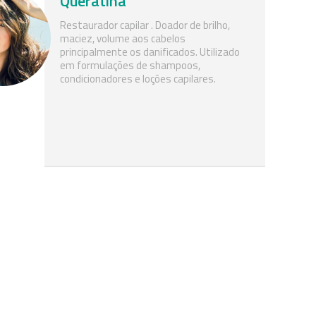
Queratina
Restaurador capilar . Doador de brilho,
maciez, volume aos cabelos
principalmente os danificados. Utilizado
em formulações de shampoos,
condicionadores e loções capilares.