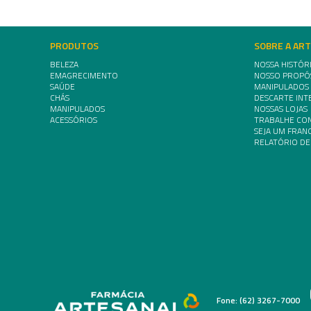
PRODUTOS
SOBRE A AR
BELEZA
NOSSA HISTÓR
EMAGRECIMENTO
NOSSO PROPÓ
SAÚDE
MANIPULADOS
CHÁS
DESCARTE INT
MANIPULADOS
NOSSAS LOJAS
ACESSÓRIOS
TRABALHE CO
SEJA UM FRA
RELATÓRIO DE
Fone: (62) 3267-7000