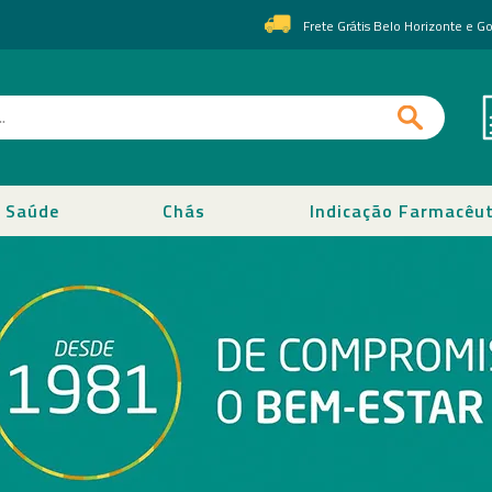
Frete Grátis Belo Horizonte e 
Saúde
Chás
Indicação Farmacêut