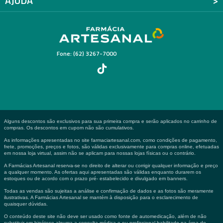
AJUDA
Fone: (62) 3267-7000
Alguns descontos são exclusivos para sua primeira compra e serão aplicados no carrinho de
compras. Os descontos em cupom não são cumulativos.
As informações apresentadas no site farmaciartesanal.com, como condições de pagamento,
frete, promoções, preços e fotos, são válidas exclusivamente para compras online, efetuadas
em nossa loja virtual, assim não se aplicam para nossas lojas físicas ou o contrário.
A Farmácias Artesanal reserva-se no direito de alterar ou corrigir qualquer informação e preço
a qualquer momento. As ofertas aqui apresentadas são válidas enquanto durarem os
estoques ou de acordo com o prazo pré- estabelecido e divulgado em banners.
Todas as vendas são sujeitas a análise e confirmação de dados e as fotos são meramente
ilustrativas. A Farmácias Artesanal se mantém à disposição para o esclarecimento de
quaisquer dúvidas.
O conteúdo deste site não deve ser usado como fonte de automedicação, além de não
substituir em hipótese alguma a consulta médica e ou profissional habilitado na área de