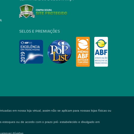
A
SELOS E PREMIAÇÕES
tuadas em nossa loja virtual, assim não se aplicam para nossas lojas físicas ou
 os estoques ou de acordo com o prazo pré- estabelecido e divulgado em
uaisquer dúvidas.