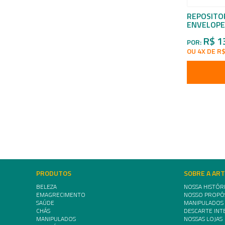
REPOSITO
ENVELOPE
R$ 1
POR:
OU 4X DE R$
PRODUTOS
SOBRE A AR
BELEZA
NOSSA HISTÓR
EMAGRECIMENTO
NOSSO PROPÓ
SAÚDE
MANIPULADOS
CHÁS
DESCARTE INT
MANIPULADOS
NOSSAS LOJAS