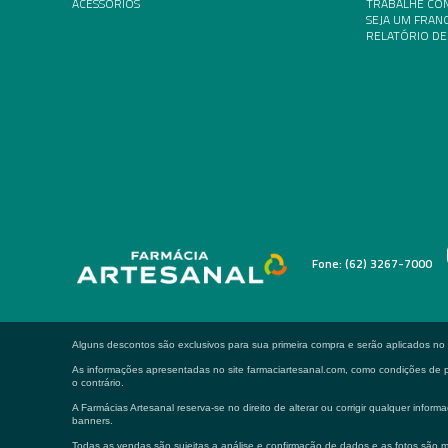
ACESSÓRIOS
TRABALHE CO
SEJA UM FRA
RELATÓRIO DE
Fone: (62) 3267-7000
Alguns descontos são exclusivos para sua primeira compra e serão aplicados n
As informações apresentadas no site farmaciartesanal.com, como condições de pa
o contrário.
A Farmácias Artesanal reserva-se no direito de alterar ou corrigir qualquer in
banners.
Todas as vendas são sujeitas a análise e confirmação de dados e as fotos são m