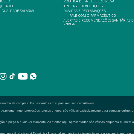
NOSCO
POLÍTICA DE FRETE E ENTREGA
NQUEADO
TROCAS E DEVOLUÇÕES
 IGUALDADE SALARIAL
DÚVIDAS E RECLAMAÇÕES
FALE COM O FARMACÊUTICO
ALERTAS E RECOMENDAÇÕES SANITÁRIAS D
ANVISA
o carrinho de compras. Os descontos em cupom não são cumulativos.
gamento, frete, promoções, preços e fotos, são válidas exclusivamente para compras online, efe
formação e preço a qualquer momento. As ofertas aqui apresentadas são válidas enquanto durarem
eramente ilustrativas. A Farmácias Artesanal se mantém à disposição para o esclarecimento de q