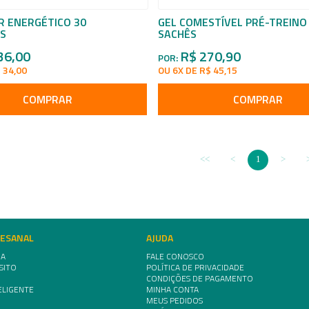
R ENERGÉTICO 30
GEL COMESTÍVEL PRÉ-TREINO
S
SACHÊS
36,00
R$ 270,90
POR:
 34,00
OU 6X DE R$ 45,15
COMPRAR
COMPRAR
1
TESANAL
AJUDA
IA
FALE CONOSCO
SITO
POLÍTICA DE PRIVACIDADE
CONDIÇÕES DE PAGAMENTO
ELIGENTE
MINHA CONTA
MEUS PEDIDOS