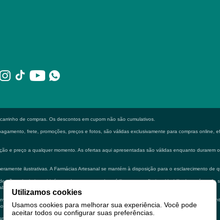
o carrinho de compras. Os descontos em cupom não são cumulativos.
gamento, frete, promoções, preços e fotos, são válidas exclusivamente para compras online, efe
formação e preço a qualquer momento. As ofertas aqui apresentadas são válidas enquanto durarem
eramente ilustrativas. A Farmácias Artesanal se mantém à disposição para o esclarecimento de q
 não substituir em hipótese alguma a consulta médica e ou profissional habilitado na área de 
bilitado.
Utilizamos cookies
io de imagem prévia, como e-mail, foto, receita digital e ou scanner do receituário. Medicament
Usamos cookies para melhorar sua experiência. Você pode
soalmente em uma de nossas lojas.
aceitar todos ou configurar suas preferências.
mesmos, não configurando propaganda ou estímulo a automedicação.