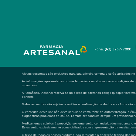
Fone: (62) 3267-7000
Alguns descontos são exclusivos para sua primeira compra e serão aplicados n
As informações apresentadas no site farmaciartesanal.com, como condições de pa
o contrário.
A Farmácias Artesanal reserva-se no direito de alterar ou corrigir qualquer in
banners.
Todas as vendas são sujeitas a análise e confirmação de dados e as fotos são m
O conteúdo deste site não deve ser usado como fonte de automedicação, além de
diagnosticas problemas de saúde. Lembre-se: consulte sempre um profissional ha
Medicamentos sujeitos à prescrição somente serão comercializados mediante o env
Estes serão exclusivamente comercializados com a apresentação da receita pes
O texto de todos os nossos produtos, são referentes a descrição técnica dos 