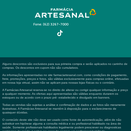
Fone: (62) 3267-7000
Alguns descontos são exclusivos para sua primeira compra e serão aplicados no carrinho de
compras. Os descontos em cupom não são cumulativos.
As informações apresentadas no site farmaciartesanal.com, como condições de pagamento,
frete, promoções, preços e fotos, são válidas exclusivamente para compras online, efetuadas
em nossa loja virtual, assim não se aplicam para nossas lojas físicas ou o contrário.
A Farmácias Artesanal reserva-se no direito de alterar ou corrigir qualquer informação e preço
a qualquer momento. As ofertas aqui apresentadas são válidas enquanto durarem os
estoques ou de acordo com o prazo pré- estabelecido e divulgado em banners.
Todas as vendas são sujeitas a análise e confirmação de dados e as fotos são meramente
ilustrativas. A Farmácias Artesanal se mantém à disposição para o esclarecimento de
quaisquer dúvidas.
O conteúdo deste site não deve ser usado como fonte de automedicação, além de não
substituir em hipótese alguma a consulta médica e ou profissional habilitado na área de
saúde. Somente profissionais habilitados legalmente podem prescrever ou diagnosticas