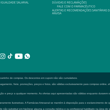
 IGUALDADE SALARIAL
DÚVIDAS E RECLAMAÇÕES
FALE COM O FARMACÊUTICO
ALERTAS E RECOMENDAÇÕES SANITÁRIAS D
ANVISA
o carrinho de compras. Os descontos em cupom não são cumulativos.
gamento, frete, promoções, preços e fotos, são válidas exclusivamente para compras online, efe
formação e preço a qualquer momento. As ofertas aqui apresentadas são válidas enquanto durarem
eramente ilustrativas. A Farmácias Artesanal se mantém à disposição para o esclarecimento de q
 não substituir em hipótese alguma a consulta médica e ou profissional habilitado na área de 