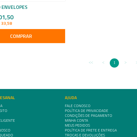
0 ENVELOPES
01,50
 33,58
COMPRAR
1
TESANAL
AJUDA
IA
FALE CONOSCO
SITO
POLÍTICA DE PRIVACIDADE
CONDIÇÕES DE PAGAMENTO
ELIGENTE
MINHA CONTA
MEUS PEDIDOS
NOSCO
POLÍTICA DE FRETE E ENTREGA
NQUEADO
TROCAS E DEVOLUÇÕES