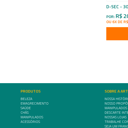
D-SEC - 3
R$ 2
POR:
OU 6X DE R$
PRODUTOS
SOBRE A AR
BELEZA
NOSSA HISTÓR
EMAGRECIMENTO
NOSSO PROPÓ
SAÚDE
MANIPULADOS
CHÁS
DESCARTE INT
MANIPULADOS
NOSSAS LOJAS
ACESSÓRIOS
TRABALHE CO
SEJA UM FRA