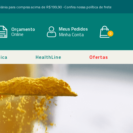
Goiânia para compras acima de R$199,90 -
Confira nossa política de frete
Meus Pedidos
Orçamento
Online
Minha Conta
0
ica
HealthLine
Ofertas