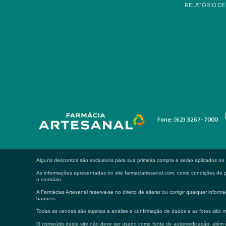
RELATÓRIO DE
Fone: (62) 3267-7000
Alguns descontos são exclusivos para sua primeira compra e serão aplicados n
As informações apresentadas no site farmaciartesanal.com, como condições de pa
o contrário.
A Farmácias Artesanal reserva-se no direito de alterar ou corrigir qualquer in
banners.
Todas as vendas são sujeitas a análise e confirmação de dados e as fotos são m
O conteúdo deste site não deve ser usado como fonte de automedicação, além de