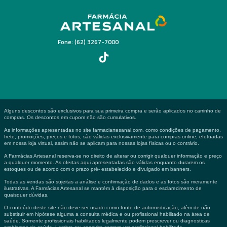
Fone: (62) 3267-7000
Alguns descontos são exclusivos para sua primeira compra e serão aplicados no carrinho de
compras. Os descontos em cupom não são cumulativos.
As informações apresentadas no site farmaciartesanal.com, como condições de pagamento,
frete, promoções, preços e fotos, são válidas exclusivamente para compras online, efetuadas
em nossa loja virtual, assim não se aplicam para nossas lojas físicas ou o contrário.
A Farmácias Artesanal reserva-se no direito de alterar ou corrigir qualquer informação e preço
a qualquer momento. As ofertas aqui apresentadas são válidas enquanto durarem os
estoques ou de acordo com o prazo pré- estabelecido e divulgado em banners.
Todas as vendas são sujeitas a análise e confirmação de dados e as fotos são meramente
ilustrativas. A Farmácias Artesanal se mantém à disposição para o esclarecimento de
quaisquer dúvidas.
O conteúdo deste site não deve ser usado como fonte de automedicação, além de não
substituir em hipótese alguma a consulta médica e ou profissional habilitado na área de
saúde. Somente profissionais habilitados legalmente podem prescrever ou diagnosticas