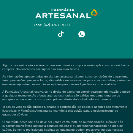
Fone: (62) 3267-7000
Alguns descontos são exclusivos para sua primeira compra e serão aplicados no carrinho de
compras. Os descontos em cupom não são cumulativos.
As informações apresentadas no site farmaciartesanal.com, como condições de pagamento,
frete, promoções, preços e fotos, são válidas exclusivamente para compras online, efetuadas
em nossa loja virtual, assim não se aplicam para nossas lojas físicas ou o contrário.
A Farmácias Artesanal reserva-se no direito de alterar ou corrigir qualquer informação e preço
a qualquer momento. As ofertas aqui apresentadas são válidas enquanto durarem os
estoques ou de acordo com o prazo pré- estabelecido e divulgado em banners.
Todas as vendas são sujeitas a análise e confirmação de dados e as fotos são meramente
ilustrativas. A Farmácias Artesanal se mantém à disposição para o esclarecimento de
quaisquer dúvidas.
O conteúdo deste site não deve ser usado como fonte de automedicação, além de não
substituir em hipótese alguma a consulta médica e ou profissional habilitado na área de
saúde. Somente profissionais habilitados legalmente podem prescrever ou diagnosticas