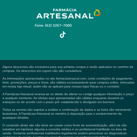
Fone: (62) 3267-7000
Alguns descontos são exclusivos para sua primeira compra e serão aplicados no carrinho de
compras. Os descontos em cupom não são cumulativos.
As informações apresentadas no site farmaciartesanal.com, como condições de pagamento,
frete, promoções, preços e fotos, são válidas exclusivamente para compras online, efetuadas
em nossa loja virtual, assim não se aplicam para nossas lojas físicas ou o contrário.
A Farmácias Artesanal reserva-se no direito de alterar ou corrigir qualquer informação e preço
a qualquer momento. As ofertas aqui apresentadas são válidas enquanto durarem os
estoques ou de acordo com o prazo pré- estabelecido e divulgado em banners.
Todas as vendas são sujeitas a análise e confirmação de dados e as fotos são meramente
ilustrativas. A Farmácias Artesanal se mantém à disposição para o esclarecimento de
quaisquer dúvidas.
O conteúdo deste site não deve ser usado como fonte de automedicação, além de não
substituir em hipótese alguma a consulta médica e ou profissional habilitado na área de
saúde. Somente profissionais habilitados legalmente podem prescrever ou diagnosticas