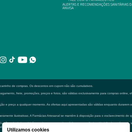
ALERTAS E RECOMENDAÇÕES SANITÁRIAS D
ANVISA
o carrinho de compras. Os descontos em cupom não são cumulativos.
gamento, frete, promoções, preços e fotos, são válidas exclusivamente para compras online, efe
formação e preço a qualquer momento. As ofertas aqui apresentadas são válidas enquanto durarem
eramente ilustrativas. A Farmácias Artesanal se mantém à disposição para o esclarecimento de q
 não substituir em hipótese alguma a consulta médica e ou profissional habilitado na área de 
bilitado.
Utilizamos cookies