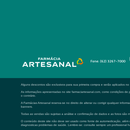
Fone: (62) 3267-7000
Alguns descontos são exclusivos para sua primeira compra e serão aplicados n
As informações apresentadas no site farmaciartesanal.com, como condições de pa
o contrário.
A Farmácias Artesanal reserva-se no direito de alterar ou corrigir qualquer in
banners.
Todas as vendas são sujeitas a análise e confirmação de dados e as fotos são m
O conteúdo deste site não deve ser usado como fonte de automedicação, além de
diagnosticas problemas de saúde. Lembre-se: consulte sempre um profissional ha