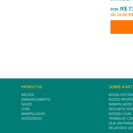
R$ 7
POR:
OU 2X DE R$
PRODUTOS
SOBRE A AR
BELEZA
NOSSA HISTÓR
EMAGRECIMENTO
NOSSO PROPÓ
SAÚDE
MANIPULADOS
CHÁS
DESCARTE INT
MANIPULADOS
NOSSAS LOJAS
ACESSÓRIOS
TRABALHE CO
SEJA UM FRA
RELATÓRIO DE