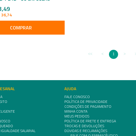
3,49
 36,74
COMPRAR
1
TESANAL
AJUDA
IA
FALE CONOSCO
SITO
POLÍTICA DE PRIVACIDADE
CONDIÇÕES DE PAGAMENTO
ELIGENTE
MINHA CONTA
MEUS PEDIDOS
NOSCO
POLÍTICA DE FRETE E ENTREGA
NQUEADO
TROCAS E DEVOLUÇÕES
 IGUALDADE SALARIAL
DÚVIDAS E RECLAMAÇÕES
FALE COM O FARMACÊUTICO