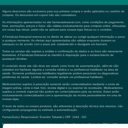
Alguns descontos são exclusivos para sua primeira compra e serão aplicados no carrinho de
compras. Os descontos em cupom não são cumulativos.
As informações apresentadas no site farmaciartesanal.com, como condições de pagamento,
frete, promoções, preços e fotos, são válidas exclusivamente para compras online, efetuadas
em nossa loja virtual, assim não se aplicam para nossas lojas físicas ou o contrário.
A Farmácias Artesanal reserva-se no direito de alterar ou corrigir qualquer informação e preço
a qualquer momento. As ofertas aqui apresentadas são válidas enquanto durarem os
estoques ou de acordo com o prazo pré- estabelecido e divulgado em banners.
Todas as vendas são sujeitas a análise e confirmação de dados e as fotos são meramente
ilustrativas. A Farmácias Artesanal se mantém à disposição para o esclarecimento de
quaisquer dúvidas.
O conteúdo deste site não deve ser usado como fonte de automedicação, além de não
substituir em hipótese alguma a consulta médica e ou profissional habilitado na área de
saúde. Somente profissionais habilitados legalmente podem prescrever ou diagnosticas
problemas de saúde. Lembre-se: consulte sempre um profissional habilitado.
Medicamentos sujeitos à prescrição somente serão comercializados mediante o envio de
imagem prévia, como e-mail, foto, receita digital e ou scanner do receituário. Medicamentos
sujeitos a controle especial não podem ser comercializados pela via remota. Estes serão
exclusivamente comercializados com a apresentação da receita pessoalmente em uma de
nossas lojas.
O texto de todos os nossos produtos, são referentes a descrição técnica dos mesmos, não
configurando propaganda ou estímulo a automedicação.
Farmacêutico Responsável: Evandro Tokarski | CRF: 1444 - GO.
Horário de funcionamento do estabelecimento físico: Segunda a Sexta das 08h às 18h,
Sábados das 08h às 12h. | Canal de Atendimento para Assistência Farmacêutica: (62) 3267-