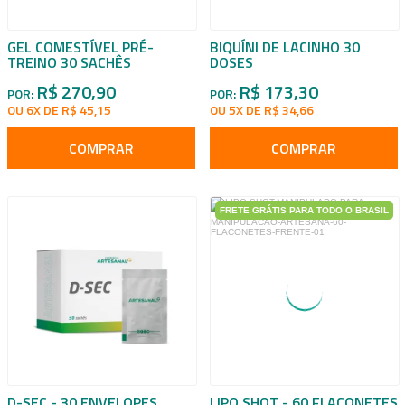
GEL COMESTÍVEL PRÉ-
BIQUÍNI DE LACINHO 30
TREINO 30 SACHÊS
DOSES
R$ 270,90
R$ 173,30
POR:
POR:
OU 6X DE R$ 45,15
OU 5X DE R$ 34,66
COMPRAR
COMPRAR
FRETE GRÁTIS PARA TODO O BRASIL
D-SEC - 30 ENVELOPES
LIPO SHOT - 60 FLACONETES