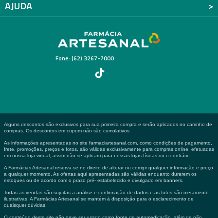
AJUDA
Fone: (62) 3267-7000
Alguns descontos são exclusivos para sua primeira compra e serão aplicados no carrinho de
compras. Os descontos em cupom não são cumulativos.
As informações apresentadas no site farmaciartesanal.com, como condições de pagamento,
frete, promoções, preços e fotos, são válidas exclusivamente para compras online, efetuadas
em nossa loja virtual, assim não se aplicam para nossas lojas físicas ou o contrário.
A Farmácias Artesanal reserva-se no direito de alterar ou corrigir qualquer informação e preço
a qualquer momento. As ofertas aqui apresentadas são válidas enquanto durarem os
estoques ou de acordo com o prazo pré- estabelecido e divulgado em banners.
Todas as vendas são sujeitas a análise e confirmação de dados e as fotos são meramente
ilustrativas. A Farmácias Artesanal se mantém à disposição para o esclarecimento de
quaisquer dúvidas.
O conteúdo deste site não deve ser usado como fonte de automedicação, além de não