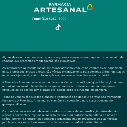
Fone: (62) 3267-7000
Alguns descontos são exclusivos para sua primeira compra e serão aplicados no carrinho de
compras. Os descontos em cupom não são cumulativos.
As informações apresentadas no site farmaciartesanal.com, como condições de pagamento,
frete, promoções, preços e fotos, são válidas exclusivamente para compras online, efetuadas
em nossa loja virtual, assim não se aplicam para nossas lojas físicas ou o contrário.
A Farmácias Artesanal reserva-se no direito de alterar ou corrigir qualquer informação e preço
a qualquer momento. As ofertas aqui apresentadas são válidas enquanto durarem os
estoques ou de acordo com o prazo pré- estabelecido e divulgado em banners.
Todas as vendas são sujeitas a análise e confirmação de dados e as fotos são meramente
ilustrativas. A Farmácias Artesanal se mantém à disposição para o esclarecimento de
quaisquer dúvidas.
O conteúdo deste site não deve ser usado como fonte de automedicação, além de não
substituir em hipótese alguma a consulta médica e ou profissional habilitado na área de
saúde. Somente profissionais habilitados legalmente podem prescrever ou diagnosticas
problemas de saúde. Lembre-se: consulte sempre um profissional habilitado.