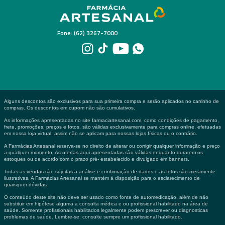
Fone: (62) 3267-7000
Alguns descontos são exclusivos para sua primeira compra e serão aplicados no carrinho de
compras. Os descontos em cupom não são cumulativos.
As informações apresentadas no site farmaciartesanal.com, como condições de pagamento,
frete, promoções, preços e fotos, são válidas exclusivamente para compras online, efetuadas
em nossa loja virtual, assim não se aplicam para nossas lojas físicas ou o contrário.
A Farmácias Artesanal reserva-se no direito de alterar ou corrigir qualquer informação e preço
a qualquer momento. As ofertas aqui apresentadas são válidas enquanto durarem os
estoques ou de acordo com o prazo pré- estabelecido e divulgado em banners.
Todas as vendas são sujeitas a análise e confirmação de dados e as fotos são meramente
ilustrativas. A Farmácias Artesanal se mantém à disposição para o esclarecimento de
quaisquer dúvidas.
O conteúdo deste site não deve ser usado como fonte de automedicação, além de não
substituir em hipótese alguma a consulta médica e ou profissional habilitado na área de
saúde. Somente profissionais habilitados legalmente podem prescrever ou diagnosticas
problemas de saúde. Lembre-se: consulte sempre um profissional habilitado.