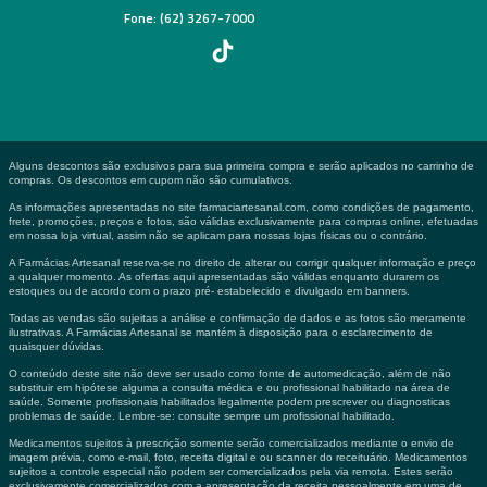
Fone: (62) 3267-7000
Alguns descontos são exclusivos para sua primeira compra e serão aplicados no carrinho de
compras. Os descontos em cupom não são cumulativos.
As informações apresentadas no site farmaciartesanal.com, como condições de pagamento,
frete, promoções, preços e fotos, são válidas exclusivamente para compras online, efetuadas
em nossa loja virtual, assim não se aplicam para nossas lojas físicas ou o contrário.
A Farmácias Artesanal reserva-se no direito de alterar ou corrigir qualquer informação e preço
a qualquer momento. As ofertas aqui apresentadas são válidas enquanto durarem os
estoques ou de acordo com o prazo pré- estabelecido e divulgado em banners.
Todas as vendas são sujeitas a análise e confirmação de dados e as fotos são meramente
ilustrativas. A Farmácias Artesanal se mantém à disposição para o esclarecimento de
quaisquer dúvidas.
O conteúdo deste site não deve ser usado como fonte de automedicação, além de não
substituir em hipótese alguma a consulta médica e ou profissional habilitado na área de
saúde. Somente profissionais habilitados legalmente podem prescrever ou diagnosticas
problemas de saúde. Lembre-se: consulte sempre um profissional habilitado.
Medicamentos sujeitos à prescrição somente serão comercializados mediante o envio de
imagem prévia, como e-mail, foto, receita digital e ou scanner do receituário. Medicamentos
sujeitos a controle especial não podem ser comercializados pela via remota. Estes serão
exclusivamente comercializados com a apresentação da receita pessoalmente em uma de