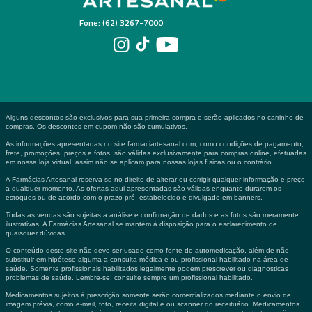
Fone: (62) 3267-7000
Alguns descontos são exclusivos para sua primeira compra e serão aplicados no carrinho de
compras. Os descontos em cupom não são cumulativos.
As informações apresentadas no site farmaciartesanal.com, como condições de pagamento,
frete, promoções, preços e fotos, são válidas exclusivamente para compras online, efetuadas
em nossa loja virtual, assim não se aplicam para nossas lojas físicas ou o contrário.
A Farmácias Artesanal reserva-se no direito de alterar ou corrigir qualquer informação e preço
a qualquer momento. As ofertas aqui apresentadas são válidas enquanto durarem os
estoques ou de acordo com o prazo pré- estabelecido e divulgado em banners.
Todas as vendas são sujeitas a análise e confirmação de dados e as fotos são meramente
ilustrativas. A Farmácias Artesanal se mantém à disposição para o esclarecimento de
quaisquer dúvidas.
O conteúdo deste site não deve ser usado como fonte de automedicação, além de não
substituir em hipótese alguma a consulta médica e ou profissional habilitado na área de
saúde. Somente profissionais habilitados legalmente podem prescrever ou diagnosticas
problemas de saúde. Lembre-se: consulte sempre um profissional habilitado.
Medicamentos sujeitos à prescrição somente serão comercializados mediante o envio de
imagem prévia, como e-mail, foto, receita digital e ou scanner do receituário. Medicamentos