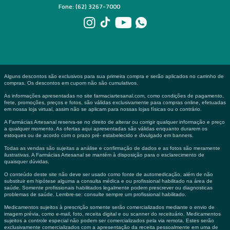
Fone: (62) 3267-7000
Alguns descontos são exclusivos para sua primeira compra e serão aplicados no carrinho de
compras. Os descontos em cupom não são cumulativos.
As informações apresentadas no site farmaciartesanal.com, como condições de pagamento,
frete, promoções, preços e fotos, são válidas exclusivamente para compras online, efetuadas
em nossa loja virtual, assim não se aplicam para nossas lojas físicas ou o contrário.
A Farmácias Artesanal reserva-se no direito de alterar ou corrigir qualquer informação e preço
a qualquer momento. As ofertas aqui apresentadas são válidas enquanto durarem os
estoques ou de acordo com o prazo pré- estabelecido e divulgado em banners.
Todas as vendas são sujeitas a análise e confirmação de dados e as fotos são meramente
ilustrativas. A Farmácias Artesanal se mantém à disposição para o esclarecimento de
quaisquer dúvidas.
O conteúdo deste site não deve ser usado como fonte de automedicação, além de não
substituir em hipótese alguma a consulta médica e ou profissional habilitado na área de
saúde. Somente profissionais habilitados legalmente podem prescrever ou diagnosticas
problemas de saúde. Lembre-se: consulte sempre um profissional habilitado.
Medicamentos sujeitos à prescrição somente serão comercializados mediante o envio de
imagem prévia, como e-mail, foto, receita digital e ou scanner do receituário. Medicamentos
sujeitos a controle especial não podem ser comercializados pela via remota. Estes serão
exclusivamente comercializados com a apresentação da receita pessoalmente em uma de