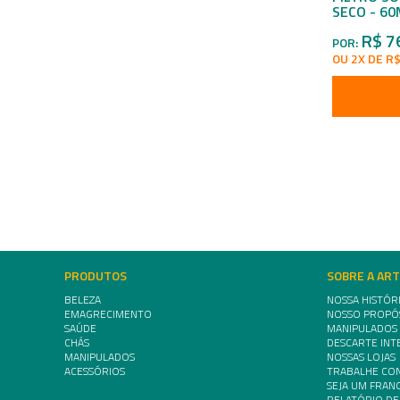
SECO - 60
R$ 7
POR:
OU 2X DE R$
PRODUTOS
SOBRE A AR
BELEZA
NOSSA HISTÓR
EMAGRECIMENTO
NOSSO PROPÓ
SAÚDE
MANIPULADOS
CHÁS
DESCARTE INT
MANIPULADOS
NOSSAS LOJAS
ACESSÓRIOS
TRABALHE CO
SEJA UM FRA
RELATÓRIO DE