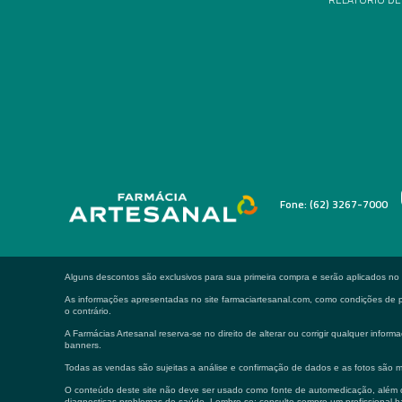
Fone: (62) 3267-7000
Alguns descontos são exclusivos para sua primeira compra e serão aplicados n
As informações apresentadas no site farmaciartesanal.com, como condições de pa
o contrário.
A Farmácias Artesanal reserva-se no direito de alterar ou corrigir qualquer in
banners.
Todas as vendas são sujeitas a análise e confirmação de dados e as fotos são m
O conteúdo deste site não deve ser usado como fonte de automedicação, além de
diagnosticas problemas de saúde. Lembre-se: consulte sempre um profissional ha