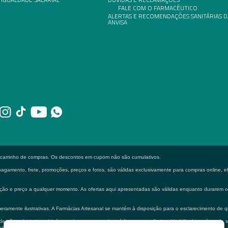
FALE COM O FARMACÊUTICO
ALERTAS E RECOMENDAÇÕES SANITÁRIAS D
ANVISA
o carrinho de compras. Os descontos em cupom não são cumulativos.
gamento, frete, promoções, preços e fotos, são válidas exclusivamente para compras online, efe
formação e preço a qualquer momento. As ofertas aqui apresentadas são válidas enquanto durarem
eramente ilustrativas. A Farmácias Artesanal se mantém à disposição para o esclarecimento de q
 não substituir em hipótese alguma a consulta médica e ou profissional habilitado na área de 
bilitado.