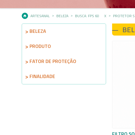
ARTESANAL
BELEZA
BUSCA: FPS 60
X
PROTETOR S
BEL
BELEZA
PRODUTO
FATOR DE PROTEÇÃO
FINALIDADE
FILTRO SO