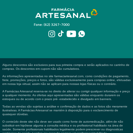
Fone: (62) 3267-7000
Alguns descontos são exclusivos para sua primeira compra e serão aplicados no carrinho de
compras. Os descontos em cupom não são cumulativos.
As informações apresentadas no site farmaciartesanal.com, como condições de pagamento,
frete, promoções, preços e fotos, são válidas exclusivamente para compras online, efetuadas
em nossa loja virtual, assim não se aplicam para nossas lojas físicas ou o contrário.
A Farmácias Artesanal reserva-se no direito de alterar ou corrigir qualquer informação e preço
a qualquer momento. As ofertas aqui apresentadas são válidas enquanto durarem os
estoques ou de acordo com o prazo pré- estabelecido e divulgado em banners.
Todas as vendas são sujeitas a análise e confirmação de dados e as fotos são meramente
ilustrativas. A Farmácias Artesanal se mantém à disposição para o esclarecimento de
quaisquer dúvidas.
O conteúdo deste site não deve ser usado como fonte de automedicação, além de não
substituir em hipótese alguma a consulta médica e ou profissional habilitado na área de
saúde. Somente profissionais habilitados legalmente podem prescrever ou diagnosticas