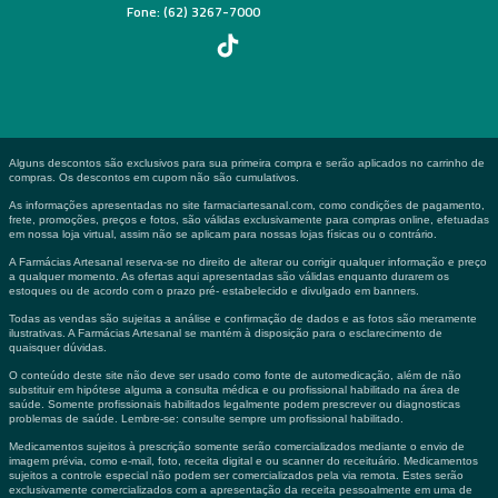
Fone: (62) 3267-7000
Alguns descontos são exclusivos para sua primeira compra e serão aplicados no carrinho de
compras. Os descontos em cupom não são cumulativos.
As informações apresentadas no site farmaciartesanal.com, como condições de pagamento,
frete, promoções, preços e fotos, são válidas exclusivamente para compras online, efetuadas
em nossa loja virtual, assim não se aplicam para nossas lojas físicas ou o contrário.
A Farmácias Artesanal reserva-se no direito de alterar ou corrigir qualquer informação e preço
a qualquer momento. As ofertas aqui apresentadas são válidas enquanto durarem os
estoques ou de acordo com o prazo pré- estabelecido e divulgado em banners.
Todas as vendas são sujeitas a análise e confirmação de dados e as fotos são meramente
ilustrativas. A Farmácias Artesanal se mantém à disposição para o esclarecimento de
quaisquer dúvidas.
O conteúdo deste site não deve ser usado como fonte de automedicação, além de não
substituir em hipótese alguma a consulta médica e ou profissional habilitado na área de
saúde. Somente profissionais habilitados legalmente podem prescrever ou diagnosticas
problemas de saúde. Lembre-se: consulte sempre um profissional habilitado.
Medicamentos sujeitos à prescrição somente serão comercializados mediante o envio de
imagem prévia, como e-mail, foto, receita digital e ou scanner do receituário. Medicamentos
sujeitos a controle especial não podem ser comercializados pela via remota. Estes serão
exclusivamente comercializados com a apresentação da receita pessoalmente em uma de