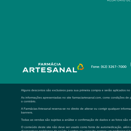
Fone: (62) 3267-7000
Alguns descontos são exclusivos para sua primeira compra e serão aplicados n
As informações apresentadas no site farmaciartesanal.com, como condições de pa
o contrário.
A Farmácias Artesanal reserva-se no direito de alterar ou corrigir qualquer in
banners.
Todas as vendas são sujeitas a análise e confirmação de dados e as fotos são m
O conteúdo deste site não deve ser usado como fonte de automedicação, além de
diagnosticas problemas de saúde. Lembre-se: consulte sempre um profissional ha