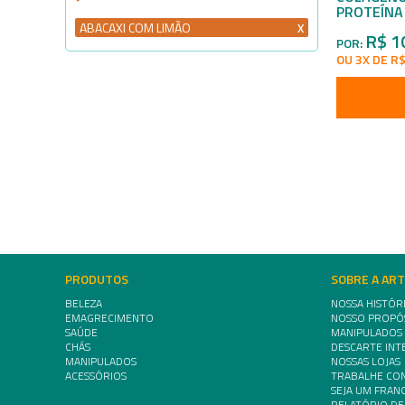
PROTEÍNA 
ABACAXI COM LIMÃO
R$ 1
POR:
OU 3X DE R$
PRODUTOS
SOBRE A AR
BELEZA
NOSSA HISTÓR
EMAGRECIMENTO
NOSSO PROPÓ
SAÚDE
MANIPULADOS
CHÁS
DESCARTE INT
MANIPULADOS
NOSSAS LOJAS
ACESSÓRIOS
TRABALHE CO
SEJA UM FRA
RELATÓRIO DE