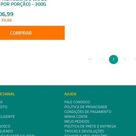
POR PORÇÃO) - 300G
06,99
 35,66
COMPRAR
1
TESANAL
AJUDA
IA
FALE CONOSCO
SITO
POLÍTICA DE PRIVACIDADE
CONDIÇÕES DE PAGAMENTO
ELIGENTE
MINHA CONTA
MEUS PEDIDOS
NOSCO
POLÍTICA DE FRETE E ENTREGA
NQUEADO
TROCAS E DEVOLUÇÕES
 IGUALDADE SALARIAL
DÚVIDAS E RECLAMAÇÕES