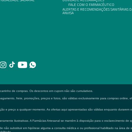
FALE COM O FARMACÊUTICO
ALERTAS E RECOMENDAÇÕES SANITÁRIAS D
ANVISA
o carrinho de compras. Os descontos em cupom não são cumulativos.
gamento, frete, promoções, preços e fotos, são válidas exclusivamente para compras online, efe
formação e preço a qualquer momento. As ofertas aqui apresentadas são válidas enquanto durarem
eramente ilustrativas. A Farmácias Artesanal se mantém à disposição para o esclarecimento de q
 não substituir em hipótese alguma a consulta médica e ou profissional habilitado na área de 
bilitado.