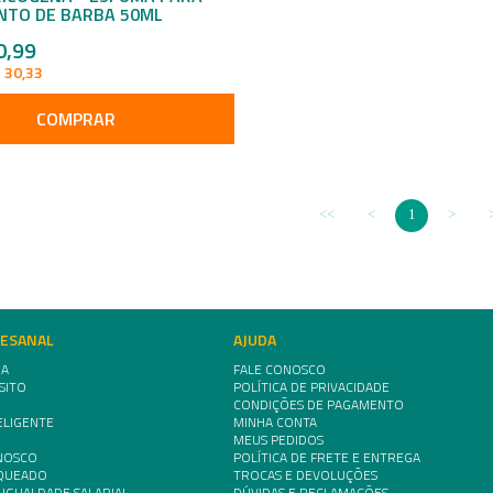
NTO DE BARBA 50ML
0,99
 30,33
COMPRAR
1
TESANAL
AJUDA
IA
FALE CONOSCO
SITO
POLÍTICA DE PRIVACIDADE
CONDIÇÕES DE PAGAMENTO
ELIGENTE
MINHA CONTA
MEUS PEDIDOS
NOSCO
POLÍTICA DE FRETE E ENTREGA
NQUEADO
TROCAS E DEVOLUÇÕES
 IGUALDADE SALARIAL
DÚVIDAS E RECLAMAÇÕES