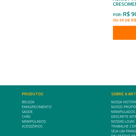
CRESCIME
R$ 9
POR:
OU 3X DE R$
PRODUTOS
SOBRE A AR
BELEZA
NOSSA HISTÓR
EMAGRECIMENTO
NOSSO PROPÓ
SAÚDE
MANIPULADOS
CHÁS
DESCARTE INT
MANIPULADOS
NOSSAS LOJAS
ACESSÓRIOS
TRABALHE CO
SEJA UM FRA
RELATÓRIO DE