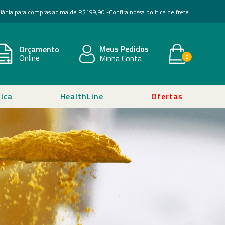
Goiânia para compras acima de R$199,90 -
Confira nossa política de frete
Meus Pedidos
Orçamento
Online
Minha Conta
0
ica
HealthLine
Ofertas