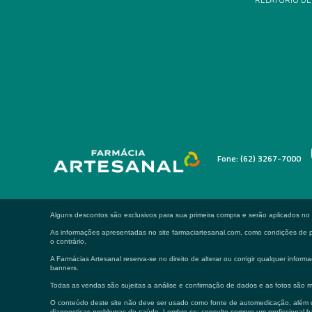
Fone: (62) 3267-7000
Alguns descontos são exclusivos para sua primeira compra e serão aplicados n
As informações apresentadas no site farmaciartesanal.com, como condições de pa
o contrário.
A Farmácias Artesanal reserva-se no direito de alterar ou corrigir qualquer in
banners.
Todas as vendas são sujeitas a análise e confirmação de dados e as fotos são m
O conteúdo deste site não deve ser usado como fonte de automedicação, além de
diagnosticas problemas de saúde. Lembre-se: consulte sempre um profissional ha