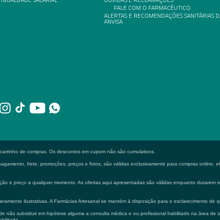
FALE COM O FARMACÊUTICO
ALERTAS E RECOMENDAÇÕES SANITÁRIAS D
ANVISA
o carrinho de compras. Os descontos em cupom não são cumulativos.
gamento, frete, promoções, preços e fotos, são válidas exclusivamente para compras online, efe
formação e preço a qualquer momento. As ofertas aqui apresentadas são válidas enquanto durarem
eramente ilustrativas. A Farmácias Artesanal se mantém à disposição para o esclarecimento de q
 não substituir em hipótese alguma a consulta médica e ou profissional habilitado na área de 
bilitado.