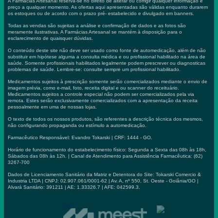
A Farmácias Artesanal reserva-se no direito de alterar ou corrigir qualquer informação e
preço a qualquer momento. As ofertas aqui apresentadas são válidas enquanto durarem
os estoques ou de acordo com o prazo pré- estabelecido e divulgado em banners.
Todas as vendas são sujeitas a análise e confirmação de dados e as fotos são
meramente ilustrativas. A Farmácias Artesanal se mantém à disposição para o
esclarecimento de quaisquer dúvidas.
O conteúdo deste site não deve ser usado como fonte de automedicação, além de não
substituir em hipótese alguma a consulta médica e ou profissional habilitado na área de
saúde. Somente profissionais habilitados legalmente podem prescrever ou diagnosticas
problemas de saúde. Lembre-se: consulte sempre um profissional habilitado.
Medicamentos sujeitos à prescrição somente serão comercializados mediante o envio de
imagem prévia, como e-mail, foto, receita digital e ou scanner do receituário.
Medicamentos sujeitos a controle especial não podem ser comercializados pela via
remota. Estes serão exclusivamente comercializados com a apresentação da receita
pessoalmente em uma de nossas lojas.
O texto de todos os nossos produtos, são referentes a descrição técnica dos mesmos,
não configurando propaganda ou estímulo a automedicação.
Farmacêutico Responsável: Evandro Tokarski | CRF: 1444 - GO.
Horário de funcionamento do estabelecimento físico: Segunda a Sexta das 08h às 18h,
Sábados das 08h às 12h. | Canal de Atendimento para Assistência Farmacêutica: (62)
3267-700
Dados de Licenciamento Sanitário da Matriz e Detentora do Site: Tokarski Comercio &
Industria LTDA | CNPJ: 02.907.061/0001-62 | Av. A, nº 550, St. Oeste - Goiânia/GO |
Alvará Sanitário: 391211 | AE: 1.33326.7 | AFE: 042599.3.
Por: