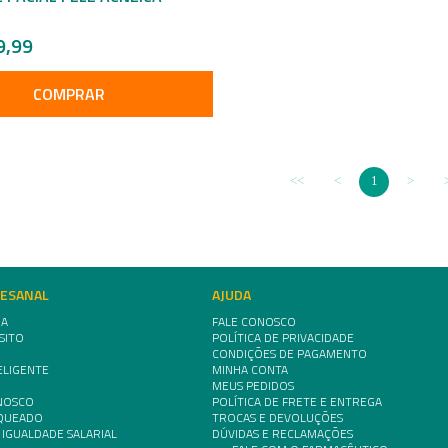
9,99
COMPRAR
1
TESANAL
AJUDA
IA
FALE CONOSCO
SITO
POLÍTICA DE PRIVACIDADE
CONDIÇÕES DE PAGAMENTO
ELIGENTE
MINHA CONTA
MEUS PEDIDOS
NOSCO
POLÍTICA DE FRETE E ENTREGA
NQUEADO
TROCAS E DEVOLUÇÕES
 IGUALDADE SALARIAL
DÚVIDAS E RECLAMAÇÕES