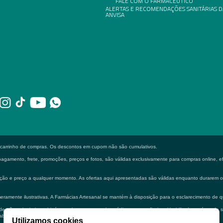
FALE COM O FARMACÊUTICO
ALERTAS E RECOMENDAÇÕES SANITÁRIAS D
ANVISA
o carrinho de compras. Os descontos em cupom não são cumulativos.
gamento, frete, promoções, preços e fotos, são válidas exclusivamente para compras online, efe
formação e preço a qualquer momento. As ofertas aqui apresentadas são válidas enquanto durarem
eramente ilustrativas. A Farmácias Artesanal se mantém à disposição para o esclarecimento de q
 não substituir em hipótese alguma a consulta médica e ou profissional habilitado na área de 
bilitado.
Utilizamos cookies