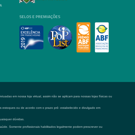
A
SELOS E PREMIAÇÕES
tuadas em nossa loja virtual, assim não se aplicam para nossas lojas físicas ou
 os estoques ou de acordo com o prazo pré- estabelecido e divulgado em
uaisquer dúvidas.
saúde. Somente profissionais habilitados legalmente podem prescrever ou