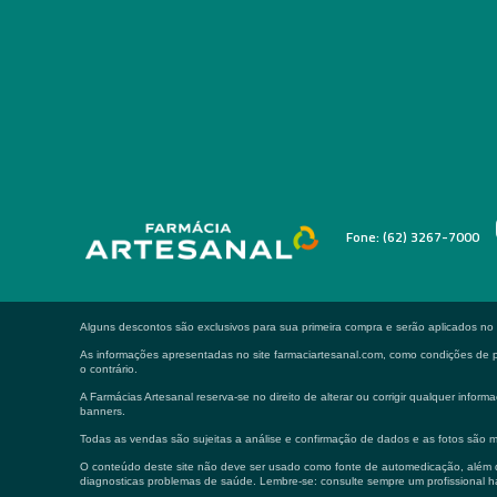
Fone: (62) 3267-7000
Alguns descontos são exclusivos para sua primeira compra e serão aplicados n
As informações apresentadas no site farmaciartesanal.com, como condições de pa
o contrário.
A Farmácias Artesanal reserva-se no direito de alterar ou corrigir qualquer in
banners.
Todas as vendas são sujeitas a análise e confirmação de dados e as fotos são m
O conteúdo deste site não deve ser usado como fonte de automedicação, além de
diagnosticas problemas de saúde. Lembre-se: consulte sempre um profissional ha