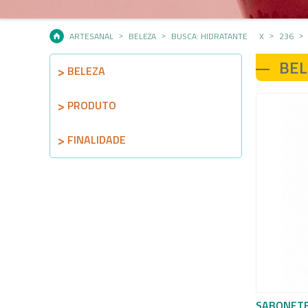
ARTESANAL
BELEZA
BUSCA: HIDRATANTE
X
236
BEL
BELEZA
PRODUTO
FINALIDADE
SABONETE 