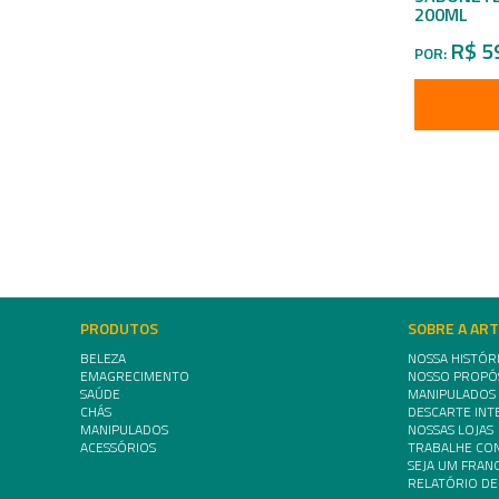
200ML
R$ 5
POR:
PRODUTOS
SOBRE A AR
BELEZA
NOSSA HISTÓR
EMAGRECIMENTO
NOSSO PROPÓ
SAÚDE
MANIPULADOS
CHÁS
DESCARTE INT
MANIPULADOS
NOSSAS LOJAS
ACESSÓRIOS
TRABALHE CO
SEJA UM FRA
RELATÓRIO DE